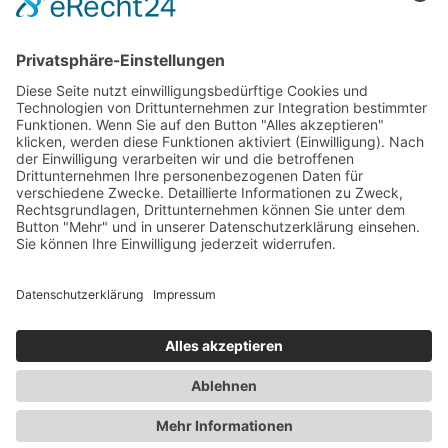
IMPRESSUM
DATENSCHUTZ
©
2026
HSG Hossingen - Meßstetten