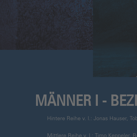
MÄNNER I - BEZ
Hintere Reihe v. l.: Jonas Hauser, To
Mittlere Reihe v. l.: Timo Keppeler, 