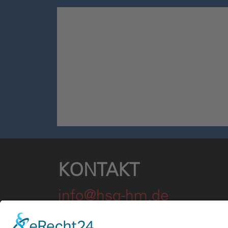
KONTAKT
info@hsg-hm.de