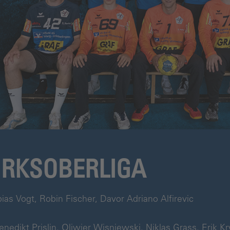
IRKSOBERLIGA
bias Vogt, Robin Fischer, Davor Adriano Alfirevic
Benedikt Prislin, Oliwier Wisniewski, Niklas Grass, Erik 